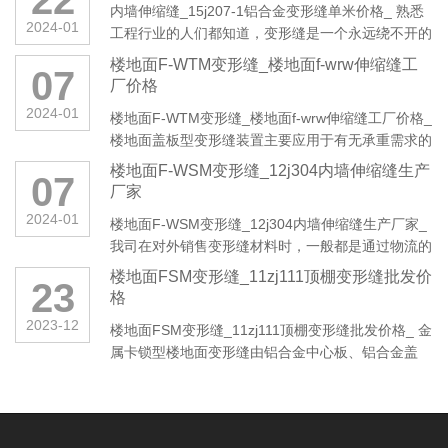
内墙伸缩缝_15j207-1铝合金变形缝单米价格_ 熟悉
2024-01
工程行业的人们都知道，变形缝是一个永远绕不开的
话题，实际上除了专业人士···
楼地面F-WTM变形缝_楼地面f-wrw伸缩缝工
07
厂价格
2024-01
楼地面F-WTM变形缝_楼地面f-wrw伸缩缝工厂价格_
楼地面盖板型变形缝装置主要应用于有无承重需求的
建筑。变形缝伸缩···
楼地面F-WSM变形缝_12j304内墙伸缩缝生产
07
厂家
2024-01
楼地面F-WSM变形缝_12j304内墙伸缩缝生产厂家_
我司在对外销售变形缝材料时，一般都是通过物流的
方式，将货物运送到···
楼地面FSM变形缝_11zj111顶棚变形缝批发价
23
格
2023-12
楼地面FSM变形缝_11zj111顶棚变形缝批发价格_ 金
属卡锁型楼地面变形缝由铝合金中心板、铝合金盖
板、铝合金基座、Φ8塑料胀···